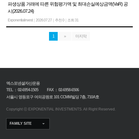
파생상품 거래에 따른 위험평가액 및 최대손실예상금액(VaR) 공
시(2026.07.24)
Exponentialinvest
|
2026.07.27
|
추천 0
|
조회 31
1
»
마지막
엑스포넨셜자산운용
TEL :
02-6954-1505
FAX : 02-6958-6506
서울시 영등포구 여의공원로 101 CCMM빌딩 7층, 710A호
Copyright
ⓒ EXPONENTIAL INVESTMENTS.
All Right Reserved.
FAMILY SITE