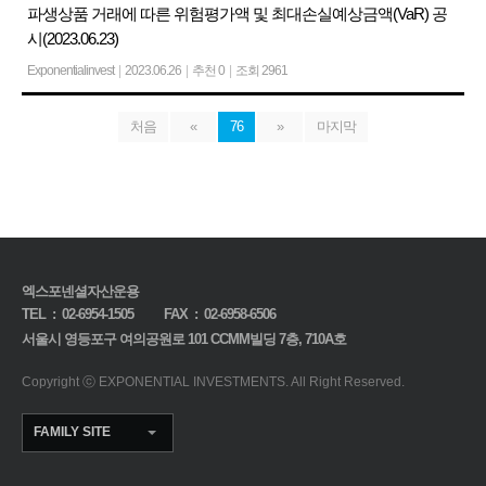
파생상품 거래에 따른 위험평가액 및 최대손실예상금액(VaR) 공
시(2023.06.23)
Exponentialinvest
|
2023.06.26
|
추천 0
|
조회 2961
처음
«
76
»
마지막
엑스포넨셜자산운용
TEL :
02-6954-1505
FAX : 02-6958-6506
서울시 영등포구 여의공원로 101 CCMM빌딩 7층, 710A호
Copyright
ⓒ EXPONENTIAL INVESTMENTS.
All Right Reserved.
FAMILY SITE