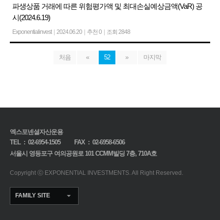
파생상품 거래에 따른 위험평가액 및 최대손실예상금액(VaR) 공
시(2024.6.19)
Exponentialinvest
|
2024.06.20
|
추천 0
|
조회 2848
처음
«
52
»
마지막
엑스포넨셜자산운용
TEL :
02-6954-1505
FAX : 02-6958-6506
서울시 영등포구 여의공원로 101 CCMM빌딩 7층, 710A호
Copyright
ⓒ EXPONENTIAL INVESTMENTS.
All Right Reserved.
FAMILY SITE