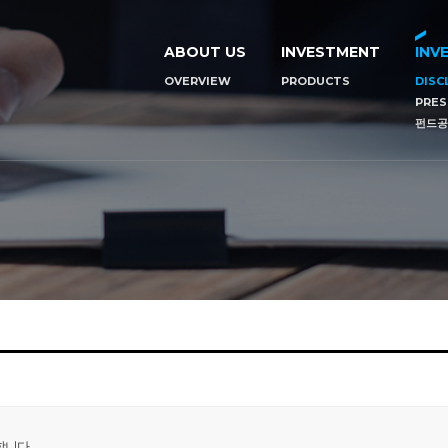
ABOUT US
INVESTMENT
INV
OVERVIEW
PRODUCTS
DISC
PRES
펀드공
합니다.