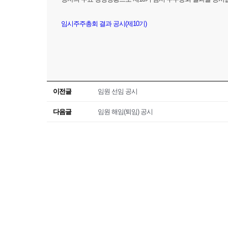
임시주주총회 결과 공시(제10기)
이전글
임원 선임 공시
다음글
임원 해임(퇴임) 공시