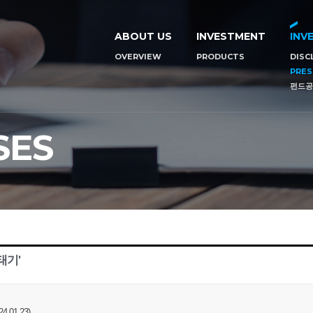
ABOUT US
INVESTMENT
INV
OVERVIEW
PRODUCTS
DISC
PRES
펀드공
SES
태기'
01.23)