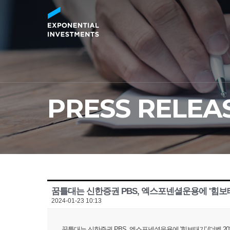
PRESS RELEA
꿈틀대는 신한증권 PBS, 엑스포넨셜운용에 '힘보
2024-01-23 10:13
꿈틀대는 신한증권 PBS, 엑스포넨셜운용에 '힘보태기' (더벨,2024.