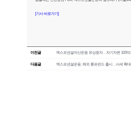
[기사 바로가기]
이전글
엑스포넨셜자산운용 유상증자…자기자본 103억
다음글
엑스포넨셜운용, 해외 롱숏펀드 출시…사세 확대